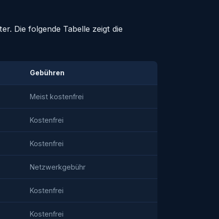
r. Die folgende Tabelle zeigt die
Gebühren
Meist kostenfrei
Kostenfrei
Kostenfrei
Netzwerkgebühr
Kostenfrei
Kostenfrei