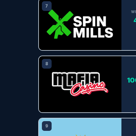
7
W
8
10
9