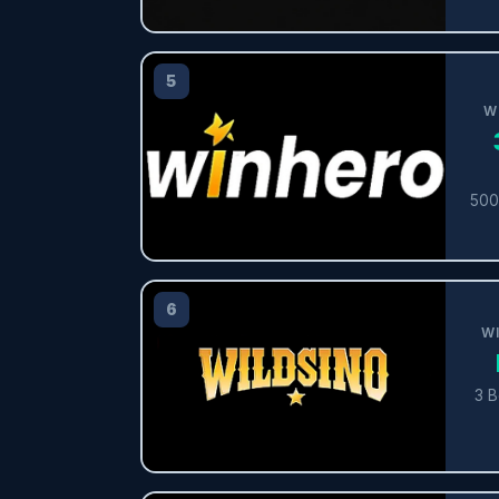
5
W
500
6
W
3 B