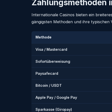
Zahlungsmethoden i
Internationale Casinos bieten ein breiter
gängigsten Methoden und ihre typischen V
Methode
Visa / Mastercard
Sofortüberweisung
Paysafecard
Bitcoin / USDT
Apple Pay / Google Pay
Sparkasse (Giropay)