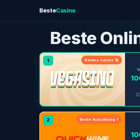
Beste
Casino
Beste Onli
Bestes Casino 🚀
1
W
10
2
Beste Auszahlung ⚡
2
10