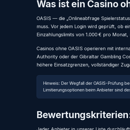
Was ist ein Casino 
OASIS — die „Onlineabfrage Spielerstatus
muss. Vor jedem Login wird geprüft, ob ei
Einzahlungslimits von 1.000 € pro Monat,
Casinos ohne OASIS operieren mit intern
Authority oder der Gibraltar Gambling Co
höhere Einsatzgrenzen, vollständiger Zug
Hinweis: Der Wegfall der OASIS-Prüfung bede
Limitierungsoptionen beim Anbieter sind de
Bewertungskriterien:
Jeder Anbieter in unserer Liste durchläuf