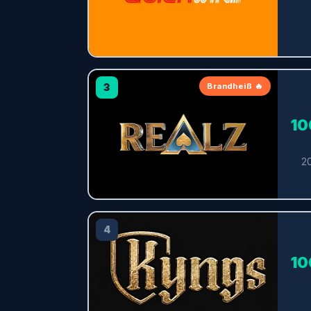
Brandheiß 🔥
3
10
2
4
10