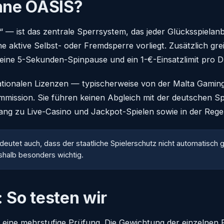
ohne OASIS?
“ — ist das zentrale Sperrsystem, das jeder Glücksspielan
ne aktive Selbst- oder Fremdsperre vorliegt. Zusätzlich g
 eine 5-Sekunden-Spinpause und ein 1-€-Einsatzlimit pro 
ationalen Lizenzen — typischerweise von der Malta Gami
mmission. Sie führen keinen Abgleich mit der deutschen S
ang zu Live-Casino und Jackpot-Spielen sowie in der Rege
utet auch, dass der staatliche Spielerschutz nicht automatisch gr
shalb besonders wichtig.
 So testen wir
t eine mehrstufige Prüfung. Die Gewichtung der einzelnen 