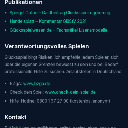
Publikationen
Spiegel Online – Gastbeitrag Glücksspielregulierung
Handelsblatt – Kommentar GlüStV 2021
Glücksspielwesen.de – Fachartikel Lizenzmodelle
Verantwortungsvolles Spielen
Glücksspiel birgt Risiken. Ich empfehle jedem Spieler, sich
über die eigenen Grenzen bewusst zu sein und bei Bedarf
professionelle Hilfe zu suchen. Anlaufstellen in Deutschland:
BZgA:
www.bzga.de
Check dein Spiel:
www.check-dein-spiel.de
Hilfe-Hotline: 0800 1 37 27 00 (kostenlos, anonym)
Kontakt