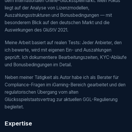
dem internationalen Online-Glücksspielmarkt. Mein Fokus
liegt auf der Analyse von Lizenzmodellen,
Auszahlungsstrukturen und Bonusbedingungen — mit
besonderem Blick auf den deutschen Markt und die
Auswirkungen des GlüStV 2021.
Meine Arbeit basiert auf realen Tests: Jeder Anbieter, den
ich bewerte, wird mit eigenen Ein- und Auszahlungen
geprüft. Ich dokumentiere Bearbeitungszeiten, KYC-Abläufe
und Bonusbedingungen im Detail.
Neben meiner Tätigkeit als Autor habe ich als Berater für
Compliance-Fragen im iGaming-Bereich gearbeitet und den
regulatorischen Übergang vom alten
Glücksspielstaatsvertrag zur aktuellen GGL-Regulierung
begleitet.
Expertise